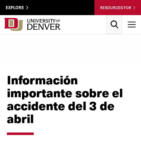
Skip to Content
Wastewater
EXPLORE
RESOURCES FOR
Surveillance
Utility
Search
T
Menu
Información
importante sobre el
accidente del 3 de
abril